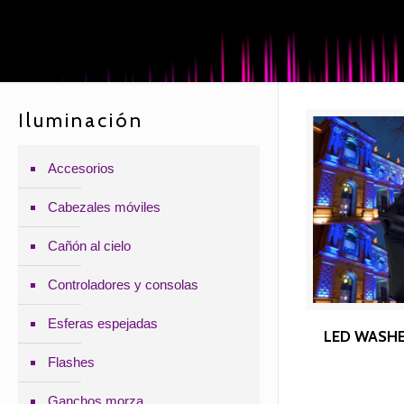
Iluminación
Accesorios
Cabezales móviles
Cañón al cielo
Controladores y consolas
Esferas espejadas
LE
LED WASH
Flashes
Ganchos morza