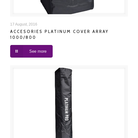
ACCESORIES PLATINUM COVER ARRAY 1000/800
17 August, 2016
ACCESORIES PLATINUM COVER ARRAY
1000/800
See more