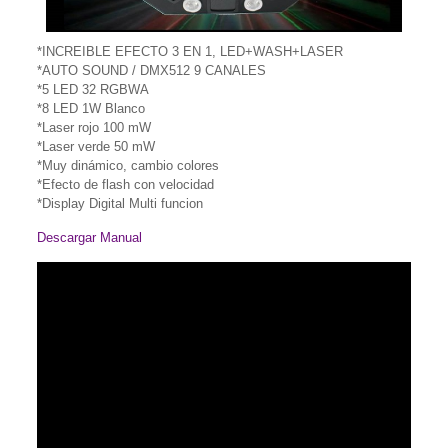
*INCREIBLE EFECTO 3 EN 1, LED+WASH+LASER
*AUTO SOUND / DMX512 9 CANALES
*5 LED 32 RGBWA
*8 LED 1W Blanco
*Laser rojo 100 mW
*Laser verde 50 mW
*Muy dinámico, cambio colores
*Efecto de flash con velocidad
*Display Digital Multi funcion
Descargar Manual