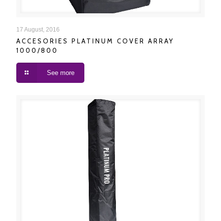
ACCESORIES PLATINUM COVER ARRAY 1000/800
17 August, 2016
ACCESORIES PLATINUM COVER ARRAY
1000/800
See more