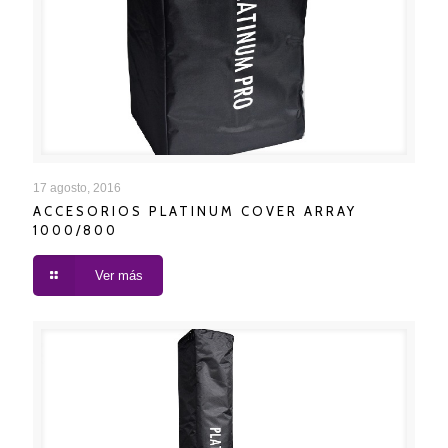
ACCESORIOS PLATINUM COVER ARRAY 1000/800
17 agosto, 2016
ACCESORIOS PLATINUM COVER ARRAY
1000/800
Ver más