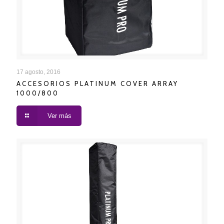
ACCESORIOS PLATINUM COVER ARRAY 1000/800
17 agosto, 2016
ACCESORIOS PLATINUM COVER ARRAY
1000/800
Ver más