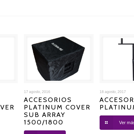
INUM
ACCESORIOS PLATINUM
ACCESORIOS 
17 agosto, 2016
18 agosto, 2017
ACCESORIOS
ACCESOR
OVER
PLATINUM COVER
PLATINU
COVER SUB ARRAY 1500/1800
5
SUB ARRAY
1500/1800
Ver má