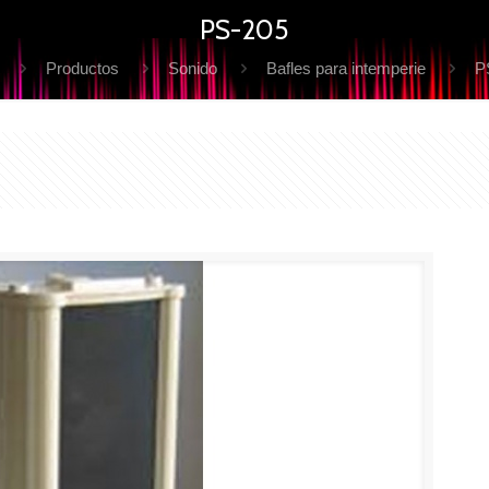
PS-205
Productos
Sonido
Bafles para intemperie
P