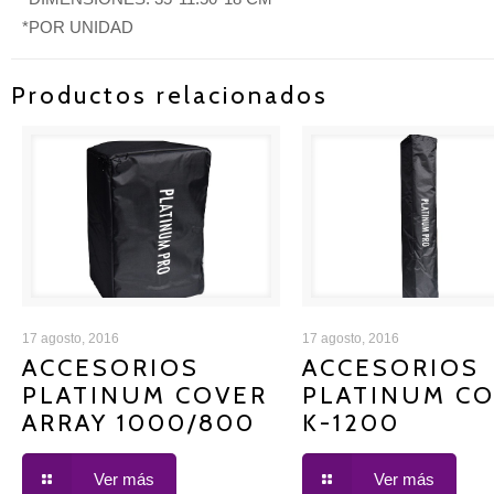
*POR UNIDAD
Productos relacionados
ACCESORIOS PLATINUM
ACCESORIOS PLAT
17 agosto, 2016
17 agosto, 2016
ACCESORIOS
ACCESORIOS
PLATINUM COVER
PLATINUM C
COVER ARRAY 1000/800
COVER K-1200
ARRAY 1000/800
K-1200
Ver más
Ver más