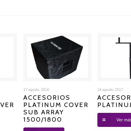
INUM
ACCESORIOS PLATINUM
ACCESORIOS 
17 agosto, 2016
18 agosto, 2017
ACCESORIOS
ACCESOR
OVER
PLATINUM COVER
PLATINU
COVER SUB ARRAY 1500/1800
5
SUB ARRAY
1500/1800
Ver má