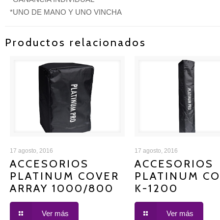
*UNO DE MANO Y UNO VINCHA
Productos relacionados
ACCESORIOS PLATINUM
ACCESORIOS PLAT
17 agosto, 2016
17 agosto, 2016
ACCESORIOS
ACCESORIOS
PLATINUM COVER
PLATINUM C
COVER ARRAY 1000/800
COVER K-1200
ARRAY 1000/800
K-1200
Ver más
Ver más