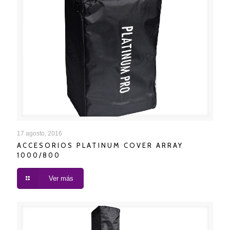
ACCESORIOS PLATINUM COVER ARRAY 1000/800
17 agosto, 2016
ACCESORIOS PLATINUM COVER ARRAY
1000/800
Ver más