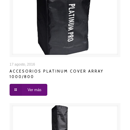
ACCESORIOS PLATINUM COVER ARRAY 1000/800
17 agosto, 2016
ACCESORIOS PLATINUM COVER ARRAY
1000/800
Ver más