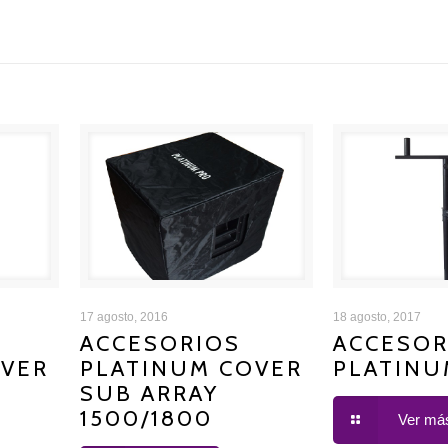
INUM
ACCESORIOS PLATINUM
ACCESORIOS 
17 agosto, 2016
18 agosto, 2017
ACCESORIOS
ACCESOR
OVER
PLATINUM COVER
PLATINU
COVER SUB ARRAY 1500/1800
5
SUB ARRAY
1500/1800
Ver má