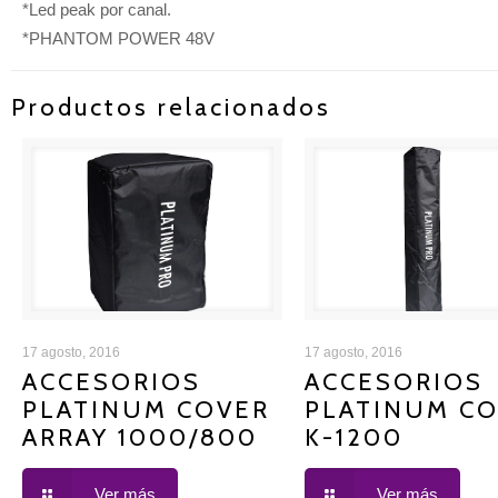
*Led peak por canal.
*PHANTOM POWER 48V
Productos relacionados
ACCESORIOS PLATINUM
ACCESORIOS PLAT
17 agosto, 2016
17 agosto, 2016
ACCESORIOS
ACCESORIOS
PLATINUM COVER
PLATINUM C
COVER ARRAY 1000/800
COVER K-1200
ARRAY 1000/800
K-1200
Ver más
Ver más