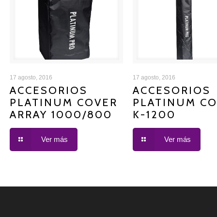
ACCESORIOS PLATINUM
ACCESORIOS PLAT
17 agosto, 2016
17 agosto, 2016
ACCESORIOS
ACCESORIOS
PLATINUM COVER
PLATINUM C
COVER ARRAY 1000/800
COVER K-1200
ARRAY 1000/800
K-1200
Ver más
Ver más