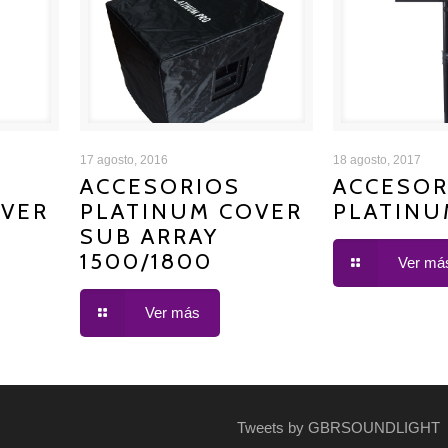
INUM
ACCESORIOS PLATINUM
ACCESORIOS 
17 agosto, 2016
18 agosto, 2017
ACCESORIOS
ACCESOR
OVER
PLATINUM COVER
PLATINU
COVER SUB ARRAY 1500/1800
5
SUB ARRAY
1500/1800
Ver má
Ver más
Tweets by GBRSOUNDLIGHT