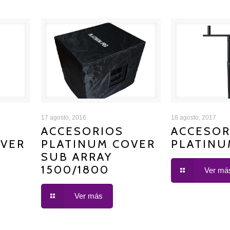
INUM
ACCESORIOS PLATINUM
ACCESORIOS 
17 agosto, 2016
18 agosto, 2017
ACCESORIOS
ACCESOR
OVER
PLATINUM COVER
PLATINU
COVER SUB ARRAY 1500/1800
5
SUB ARRAY
1500/1800
Ver má
Ver más