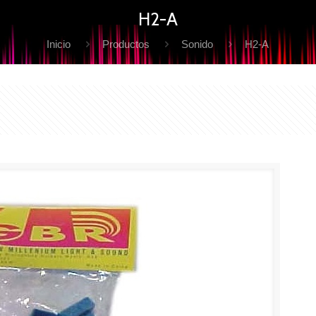
H2-A
Inicio
Productos
Sonido
H2-A