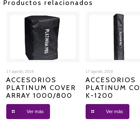
Productos relacionados
ACCESORIOS PLATINUM
ACCESORIOS PLAT
17 agosto, 2016
17 agosto, 2016
ACCESORIOS
ACCESORIOS
PLATINUM COVER
PLATINUM C
COVER ARRAY 1000/800
COVER K-1200
ARRAY 1000/800
K-1200
Ver más
Ver más