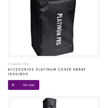
ACCESORIOS PLATINUM COVER ARRAY 1000/800
17 agosto, 2016
ACCESORIOS PLATINUM COVER ARRAY
1000/800
Ver más