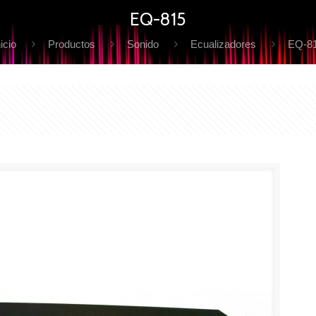
EQ-815
nicio
Productos
Sonido
Ecualizadores
EQ-8