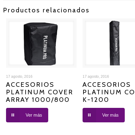
Productos relacionados
ACCESORIOS PLATINUM
ACCESORIOS PLAT
17 agosto, 2016
17 agosto, 2016
ACCESORIOS
ACCESORIOS
PLATINUM COVER
PLATINUM C
COVER ARRAY 1000/800
COVER K-1200
ARRAY 1000/800
K-1200
Ver más
Ver más