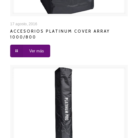
ACCESORIOS PLATINUM COVER ARRAY 1000/800
17 agosto, 2016
ACCESORIOS PLATINUM COVER ARRAY
1000/800
Ver más