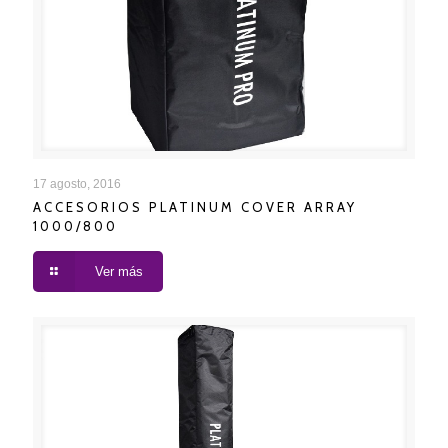
ACCESORIOS PLATINUM COVER ARRAY 1000/800
17 agosto, 2016
ACCESORIOS PLATINUM COVER ARRAY
1000/800
Ver más