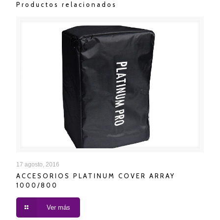
Productos relacionados
ACCESORIOS PLATINUM COVER ARRAY 1000/800
17 agosto, 2016
ACCESORIOS PLATINUM COVER ARRAY
1000/800
Ver más