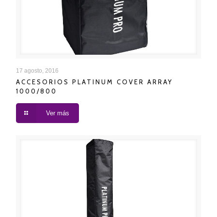
ACCESORIOS PLATINUM COVER ARRAY 1000/800
17 agosto, 2016
ACCESORIOS PLATINUM COVER ARRAY
1000/800
Ver más